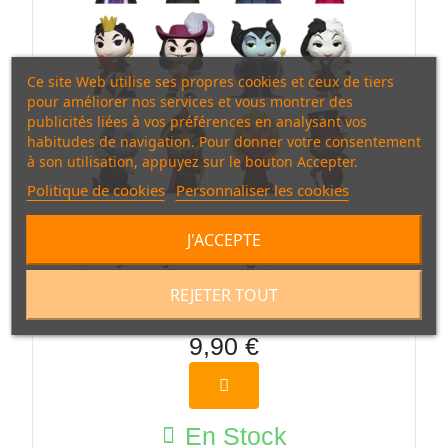
Ce site Web utilise ses propres cookies et ceux de tiers
pour améliorer nos services et vous montrer des
publicités liées à vos préférences en analysant vos
habitudes de navigation. Pour donner votre consentement
à son utilisation, appuyez sur le bouton Accepter.
Politique de cookies
Personnaliser les cookies
J'ACCEPTE
mystery box - figurine mini
aléatoire - disney villains - mystery
REJETER TOUT
minis
9,90 €
En Stock