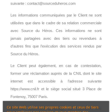
suivante : contact@sourceduheros.com
Les informations communiquées par le Client ne sont
utilisées que dans le cadre de sa relation commerciale
avec Source du Héros. Ces informations ne sont
jamais partagées avec des tiers ou revendues à
d’autres fins que l’exécution des services rendus par
Source du Héros.
Le Client peut également, en cas de contestation,
former une réclamation auprès de la CNIL dont le site
internet est accessible à l’adresse suivante
https://www.cnil.fr et le siège social situé 3 Place de
Fontenoy, 75007 Paris.
Ce site Web utilise ses propres cookies et ceux de tiers
Pour en apprendre davantage sur l’utilisation des