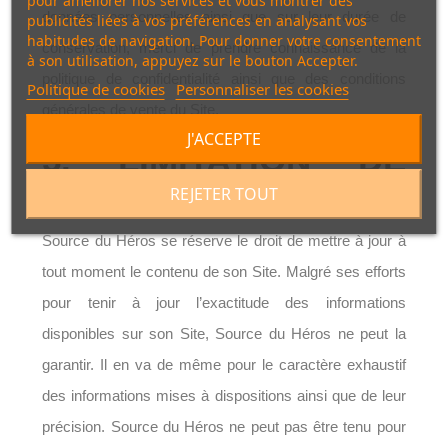
pour améliorer nos services et vous montrer des
données personnelles ainsi que sur leur durée de
publicités liées à vos préférences en analysant vos
habitudes de navigation. Pour donner votre consentement
conservation, merci de prendre connaissance de la
à son utilisation, appuyez sur le bouton Accepter.
politique de confidentialité ainsi que des conditions
Politique de cookies
Personnaliser les cookies
générales de vente du Site.
J'ACCEPTE
5. LIMITATION DE
RESPONSABILITÉ
REJETER TOUT
Source du Héros se réserve le droit de mettre à jour à
tout moment le contenu de son Site. Malgré ses efforts
pour tenir à jour l’exactitude des informations
disponibles sur son Site, Source du Héros ne peut la
garantir. Il en va de même pour le caractère exhaustif
des informations mises à dispositions ainsi que de leur
précision. Source du Héros ne peut pas être tenu pour