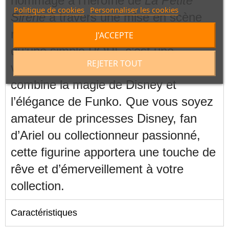
hommage à l’héroïne de
La Petite
Politique de cookies
Personnaliser les cookies
Sirène
à travers une mise en scène
raffinée sur un socle thématique. Plus
J'ACCEPTE
qu’une simple POP!, c’est une
REJETER TOUT
véritable pièce de collection qui
combine la magie de Disney et
l’élégance de Funko. Que vous soyez
amateur de princesses Disney, fan
d’Ariel ou collectionneur passionné,
cette figurine apportera une touche de
rêve et d’émerveillement à votre
collection.
Caractéristiques