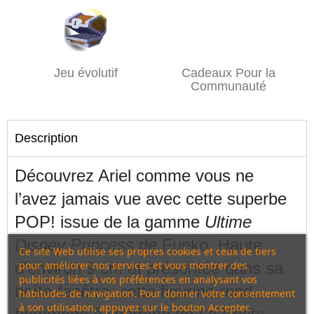
Jeu évolutif
Cadeaux Pour la
Communauté
Description
Découvrez Ariel comme vous ne
l’avez jamais vue avec cette superbe
POP! issue de la gamme
Ultime
Disney Princess
de Funko. Haute
Ce site Web utilise ses propres cookies et ceux de tiers
pour améliorer nos services et vous montrer des
d’environ 9 cm et présentée dans sa
publicités liées à vos préférences en analysant vos
boîte-fenêtre, cette figurine rend
habitudes de navigation. Pour donner votre consentement
à son utilisation, appuyez sur le bouton Accepter.